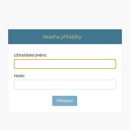
Akasha přihlášky
Uživatelské jméno:
Heslo: